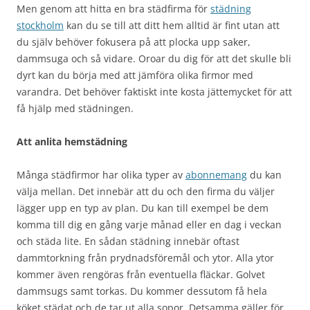
Men genom att hitta en bra städfirma för
städning
stockholm
kan du se till att ditt hem alltid är fint utan att
du själv behöver fokusera på att plocka upp saker,
dammsuga och så vidare. Oroar du dig för att det skulle bli
dyrt kan du börja med att jämföra olika firmor med
varandra. Det behöver faktiskt inte kosta jättemycket för att
få hjälp med städningen.
Att anlita hemstädning
Många städfirmor har olika typer av
abonnemang
du kan
välja mellan. Det innebär att du och den firma du väljer
lägger upp en typ av plan. Du kan till exempel be dem
komma till dig en gång varje månad eller en dag i veckan
och städa lite. En sådan städning innebär oftast
dammtorkning från prydnadsföremål och ytor. Alla ytor
kommer även rengöras från eventuella fläckar. Golvet
dammsugs samt torkas. Du kommer dessutom få hela
köket städat och de tar ut alla sopor. Detsamma gäller för